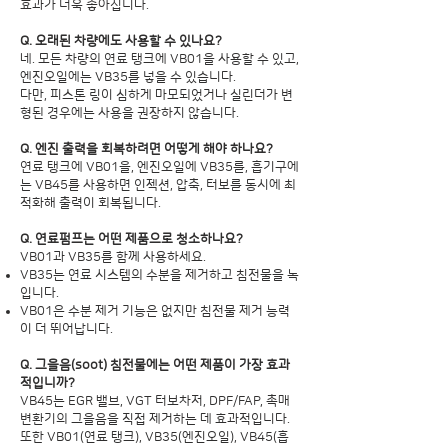
효과가 더욱 좋아집니다.
Q. 오래된 차량에도 사용할 수 있나요?
네. 모든 차량의 연료 탱크에 VB01을 사용할 수 있고,
엔진오일에는 VB35를 넣을 수 있습니다.
다만, 피스톤 링이 심하게 마모되었거나 실린더가 변
형된 경우에는 사용을 권장하지 않습니다.
Q. 엔진 출력을 회복하려면 어떻게 해야 하나요?
연료 탱크에 VB01을, 엔진오일에 VB35를, 흡기구에
는 VB45를 사용하면 인젝션, 압축, 터보를 동시에 최
적화해 출력이 회복됩니다.
Q. 연료펌프는 어떤 제품으로 청소하나요?
VB01과 VB35를 함께 사용하세요.
VB35는 연료 시스템의 수분을 제거하고 침전물을 녹
입니다.
VB01은 수분 제거 기능은 없지만 침전물 제거 능력
이 더 뛰어납니다.
Q. 그을음(soot) 침전물에는 어떤 제품이 가장 효과
적입니까?
VB45는 EGR 밸브, VGT 터보차저, DPF/FAP, 촉매
변환기의 그을음을 직접 제거하는 데 효과적입니다.
또한 VB01(연료 탱크), VB35(엔진오일), VB45(흡