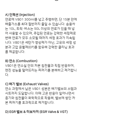
A) 인젝션 (Injection)
연료에 VB01 300ml를 넣고 주행하면, 단 15분 만에
배출가스를 최대 절반까지 줄일 수 있습니다. 승용차
는 10L, 트럭·버스는 50L 이상의 연료가 있을 때 넣
어 사용할 수 있으며, 주입된 연료는 강력한 세정제로
변해 연료가 모두 소모될 때까지 세정 효과가 지속됩
니다. VB01은 세탄가 향상제가 아닌, 고유의 세정 성
분과 고압 윤활제(EP)를 함유해 강력한 클리닝 효과
를 제공합니다.
B) 연소 (Combustion)
VB01은 연소실 안의 카본 침전물과 직접 반응하여,
엔진 성능을 떨어뜨리는 찌꺼기를 분해하고 제거합니
다.
C) 배기 밸브 (Exhaust Valves)
연소 과정에서 남은 VB01 성분은 배기밸브의 스템과
시트까지 도달합니다. 이때 고온 반응이 일어나면서
증기와 침전물이 화학적으로 작용해, 밸브에 쌓인 카
본 찌꺼기를 효과적으로 제거합니다.
D) EGR 밸브 & 터보차저 (EGR Valve & VGT)