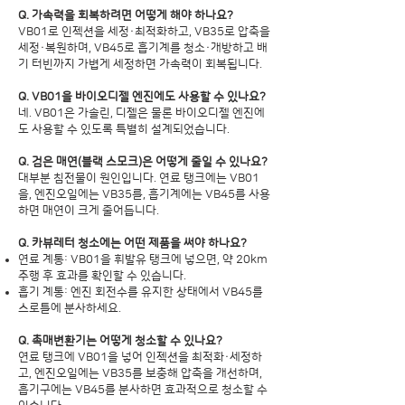
Q. 가속력을 회복하려면 어떻게 해야 하나요?
VB01로 인젝션을 세정·최적화하고, VB35로 압축을
세정·복원하며, VB45로 흡기계를 청소·개방하고 배
기 터빈까지 가볍게 세정하면 가속력이 회복됩니다.
Q. VB01을 바이오디젤 엔진에도 사용할 수 있나요?
네. VB01은 가솔린, 디젤은 물론 바이오디젤 엔진에
도 사용할 수 있도록 특별히 설계되었습니다.
Q. 검은 매연(블랙 스모크)은 어떻게 줄일 수 있나요?
대부분 침전물이 원인입니다. 연료 탱크에는 VB01
을, 엔진오일에는 VB35를, 흡기계에는 VB45를 사용
하면 매연이 크게 줄어듭니다.
Q. 카뷰레터 청소에는 어떤 제품을 써야 하나요?
연료 계통: VB01을 휘발유 탱크에 넣으면, 약 20km
주행 후 효과를 확인할 수 있습니다.
흡기 계통: 엔진 회전수를 유지한 상태에서 VB45를
스로틀에 분사하세요.
Q. 촉매변환기는 어떻게 청소할 수 있나요?
연료 탱크에 VB01을 넣어 인젝션을 최적화·세정하
고, 엔진오일에는 VB35를 보충해 압축을 개선하며,
흡기구에는 VB45를 분사하면 효과적으로 청소할 수