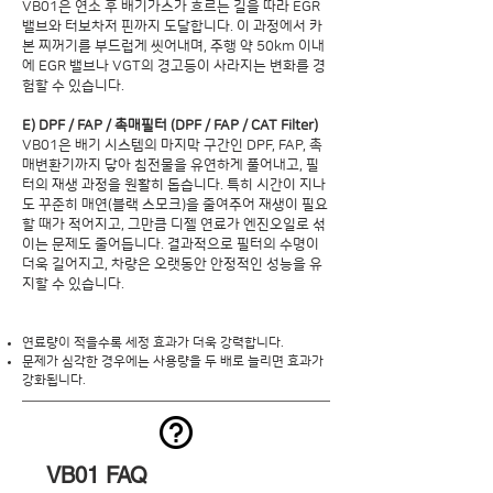
VB01은 연소 후 배기가스가 흐르는 길을 따라 EGR
밸브와 터보차저 핀까지 도달합니다. 이 과정에서 카
본 찌꺼기를 부드럽게 씻어내며, 주행 약 50km 이내
에 EGR 밸브나 VGT의 경고등이 사라지는 변화를 경
험할 수 있습니다.
E) DPF / FAP / 촉매필터 (DPF / FAP / CAT Filter)
VB01은 배기 시스템의 마지막 구간인 DPF, FAP, 촉
매변환기까지 닿아 침전물을 유연하게 풀어내고, 필
터의 재생 과정을 원활히 돕습니다. 특히 시간이 지나
도 꾸준히 매연(블랙 스모크)을 줄여주어 재생이 필요
할 때가 적어지고, 그만큼 디젤 연료가 엔진오일로 섞
이는 문제도 줄어듭니다. 결과적으로 필터의 수명이
더욱 길어지고, 차량은 오랫동안 안정적인 성능을 유
지할 수 있습니다.
연료량이 적을수록 세정 효과가 더욱 강력합니다.
문제가 심각한 경우에는 사용량을 두 배로 늘리면 효과가
강화됩니다.
VB01 FAQ